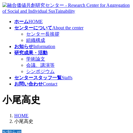
コ
ナ
ン
ビ
テ
ゲ
ホーム
HOME
ン
ー
センターについて
About the center
ツ
シ
センター長挨拶
へ
ョ
組織構成
ス
ン
お知らせ
Information
キ
に
研究成果・活動
ッ
移
学術論文
プ
動
会議、講演等
シンポジウム
センタースタッフ一覧
Staffs
お問い合わせ
Contact
小尾高史
HOME
小尾高史
お知らせ