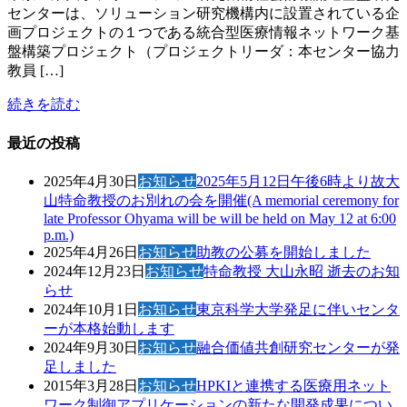
センターは、ソリューション研究機構内に設置されている企
画プロジェクトの１つである統合型医療情報ネットワーク基
盤構築プロジェクト（プロジェクトリーダ：本センター協力
教員 […]
続きを読む
最近の投稿
2025年4月30日
お知らせ
2025年5月12日午後6時より故大
山特命教授のお別れの会を開催(A memorial ceremony for
late Professor Ohyama will be will be held on May 12 at 6:00
p.m.)
2025年4月26日
お知らせ
助教の公募を開始しました
2024年12月23日
お知らせ
特命教授 大山永昭 逝去のお知
らせ
2024年10月1日
お知らせ
東京科学大学発足に伴いセンタ
ーが本格始動します
2024年9月30日
お知らせ
融合価値共創研究センターが発
足しました
2015年3月28日
お知らせ
HPKIと連携する医療用ネット
ワーク制御アプリケーションの新たな開発成果につい