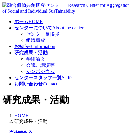
コ
ナ
ン
ビ
テ
ゲ
ホーム
HOME
ン
ー
センターについて
About the center
ツ
シ
センター長挨拶
へ
ョ
組織構成
ス
ン
お知らせ
Information
キ
に
研究成果・活動
ッ
移
学術論文
プ
動
会議、講演等
シンポジウム
センタースタッフ一覧
Staffs
お問い合わせ
Contact
研究成果・活動
HOME
研究成果・活動